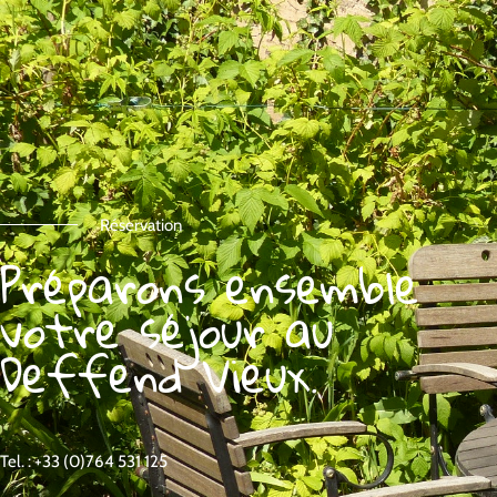
Réservation
Préparons ensemble
votre séjour au
Deffend Vieux.
Tel. : +33 (0)764 531 125