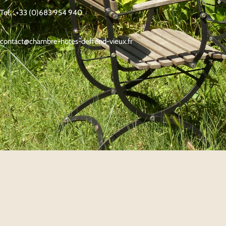
Tel. : +33 (0)683 954 940
contact@chambre-hotes-deffend-vieux.fr