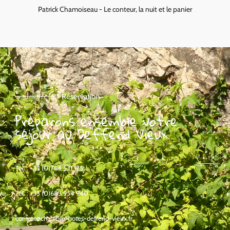
Patrick Chamoiseau - Le conteur, la nuit et le panier
Réservation
Préparons ensemble votre
séjour au Deffend Vieux.
Tel. : +33 (0)764 531 125
Tel. : +33 (0)683 954 940
contact@chambre-hotes-deffend-vieux.fr