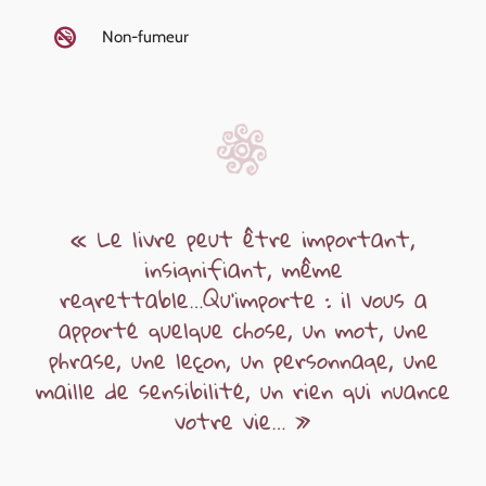
Non-fumeur
«
Le
livre
peut
être
important,
insignifiant,
même
regrettable…Qu’importe
:
il
vous
a
apporté
quelque
chose,
un
mot,
une
phrase,
une
leçon,
un
personnage,
une
maille
de
sensibilité,
un
rien
qui
nuance
votre
vie…
»