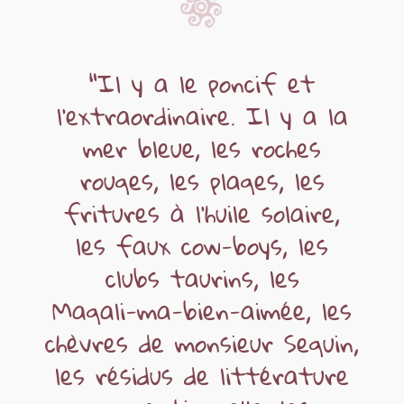
"Il
y
a
le
poncif
et
l'extraordinaire.
Il
y
a
la
mer
bleue,
les
roches
rouges,
les
plages,
les
fritures
à
l'huile
solaire,
les
faux
cow-boys,
les
clubs
taurins,
les
Magali-ma-bien-aimée,
les
chèvres
de
monsieur
Seguin,
les
résidus
de
littérature