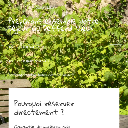
Réservation
Préparons ensemble votre
séjour au Deffend Vieux.
Tel. : +33 (0)764 531 125
Tel. : +33 (0)683 954 940
contact@chambre-hotes-deffend-vieux.fr
Pourquoi réserver
directement ?
Garantie du meilleur prix