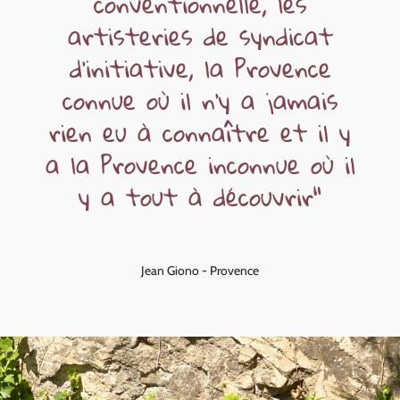
conventionnelle,
les
artisteries
de
syndicat
d'initiative,
la
Provence
connue
où
il
n'y
a
jamais
rien
eu
à
connaître
et
il
y
a
la
Provence
inconnue
où
il
y
a
tout
à
découvrir"
Jean Giono - Provence