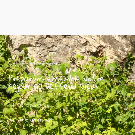
Réservation
Préparons ensemble votre
séjour au Deffend Vieux.
Tel. : +33 (0)764 531 125
Tel. : +33 (0)683 954 940