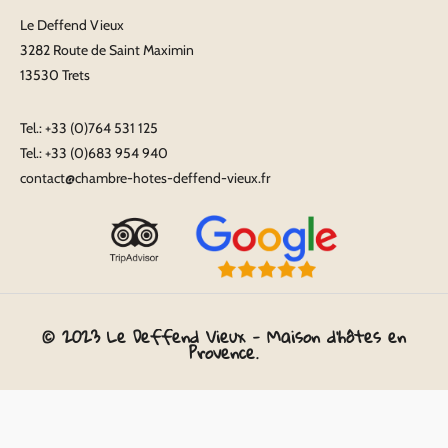
Le Deffend Vieux
3282 Route de Saint Maximin
13530 Trets
Tel.:
+33 (0)764 531 125
Tel.:
+33 (0)683 954 940
contact@chambre-hotes-deffend-vieux.fr
©
2023
Le
Deffend
Vieux
-
Maison
d'hôtes
en
Provence.